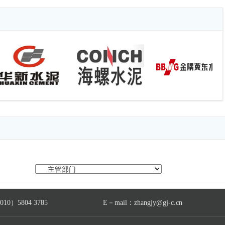
认证证书02526S00341R301
26Q00565R501
26E00461R501
书02526S00441R501
26E00301R601
书02526S00291R601
26Q00401R601
26P010118136-1
26P010118136-2
2526Q00594R901
26Q00459R401
2526Q00559R401
2526E00456R401
认证证书02526S00436R401
0）5804 3785
E－mail：zhangjy@gj-c.cn